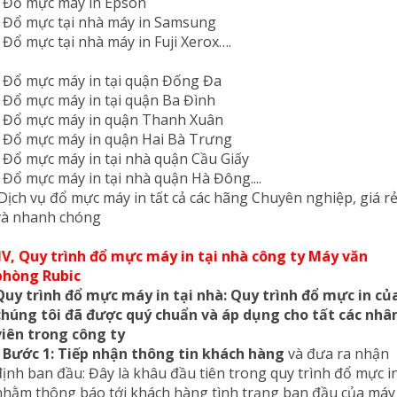
- Đổ mực máy in Epson
- Đổ mực tại nhà máy in Samsung
- Đổ mực tại nhà máy in Fuji Xerox….
- Đổ mực máy in tại quận Đống Đa
- Đổ mực máy in tại quận Ba Đình
- Đổ mực máy in quận Thanh Xuân
- Đổ mực máy in quận Hai Bà Trưng
- Đổ mực máy in tại nhà quận Cầu Giấy
- Đổ mực máy in tại nhà quận Hà Đông....
Dịch vụ đổ mực máy in tất cả các hãng Chuyên nghiệp, giá r
và nhanh chóng
IV, Quy trình đổ mực máy in tại nhà công ty Máy văn
phòng Rubic
Quy trình đổ mực máy in tại nhà: Quy trình đổ mực in củ
chúng tôi đã được quý chuẩn và áp dụng cho tất các nhâ
viên trong công ty
-
Bước 1: Tiếp nhận thông tin khách hàng
và đưa ra nhận
định ban đầu: Đây là khâu đầu tiên trong quy trình đổ mực i
nhằm thông báo tới khách hàng tình trạng ban đầu của máy