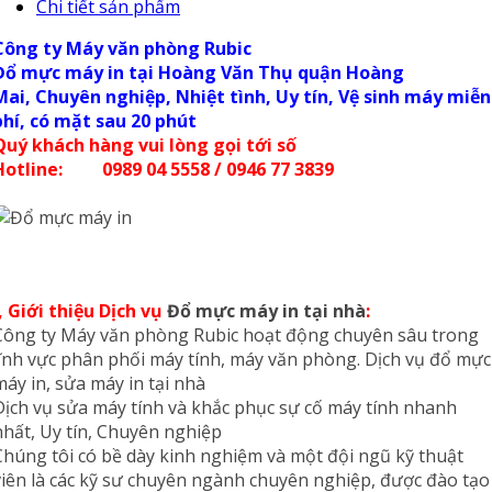
Chi tiết sản phẩm
Công ty Máy văn phòng Rubic
Đổ mực máy in tại Hoàng Văn Thụ quận Hoàng
Mai
,
Chuyên nghiệp, Nhiệt tình, Uy tín, Vệ sinh máy miễn
phí, có mặt sau 20 phút
Quý khách hàng vui lòng gọi tới số
Hotline: 0989 04 5558 / 0946 77 3839
I, Giới thiệu Dịch vụ
Đổ mực máy in tại nhà
:
Công ty Máy văn phòng Rubic hoạt động chuyên sâu trong
lĩnh vực phân phối máy tính, máy văn phòng. Dịch vụ đổ mực
máy in, sửa máy in tại nhà
Dịch vụ sửa máy tính và khắc phục sự cố máy tính nhanh
nhất, Uy tín, Chuyên nghiệp
Chúng tôi có bề dày kinh nghiệm và một đội ngũ kỹ thuật
viên là các kỹ sư chuyên ngành chuyên nghiệp, được đào tạo