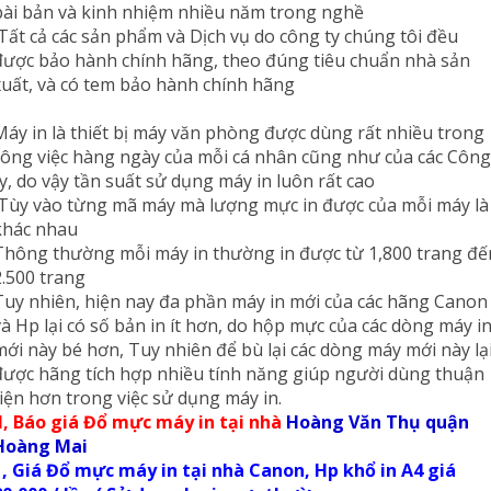
bài bản và kinh nhiệm nhiều năm trong nghề
Tất cả các sản phẩm và Dịch vụ do công ty chúng tôi đều
được bảo hành chính hãng, theo đúng tiêu chuẩn nhà sản
xuất, và có tem bảo hành chính hãng
Máy in là thiết bị máy văn phòng được dùng rất nhiều trong
công việc hàng ngày của mỗi cá nhân cũng như của các Công
ty, do vậy tần suất sử dụng máy in luôn rất cao
Tùy vào từng mã máy mà lượng mực in được của mỗi máy là
khác nhau
Thông thường mỗi máy in thường in được từ 1,800 trang đế
2.500 trang
Tuy nhiên, hiện nay đa phần máy in mới của các hãng Canon
và Hp lại có số bản in ít hơn, do hộp mực của các dòng máy i
mới này bé hơn, Tuy nhiên để bù lại các dòng máy mới này lạ
được hãng tích hợp nhiều tính năng giúp người dùng thuận
tiện hơn trong việc sử dụng máy in.
II, Báo giá Đổ mực máy in tại nhà
Hoàng Văn Thụ quận
Hoàng Mai
1, Giá Đổ mực máy in tại nhà Canon, Hp khổ in A4 giá