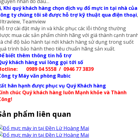
nguyên nhân do đâu…
4, Khi quý khách hàng chọn dịch vụ đổ mực in tại nhà của
công ty chúng tôi sẽ được hỗ trợ kỹ thuật qua điện thoại
Ultraview, Teamview
Hỗ trợ cài đặt máy in và khắc phục các lỗi thông thường
Được mua các sản phẩm chính hãng với giá thành cạnh tran
và chế độ bảo hành tại nới khách hàng sử dụng trong suốt
quá trình bảo hành theo tiêu chuẩn hãng sản xuất.
Để biết thêm thông tin hỗ trợ
Quý khách hàng vui lòng gọi tới số
Hotline: 0989 04 5558 / 0946 77 3839
Công ty Máy văn phòng Rubic
Rất hân hạnh được phục vụ Quý Khách hàng
Kính chúc Quý khách hàng luôn Mạnh khỏe và Thành
Công!
Sản phẩm liên quan