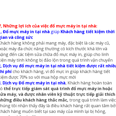
V, Những lợi ích của việc đổ mực máy in tại nhà:
1, Đổ mực máy in
tại nhà
giúp
Khách hàng tiết kiệm thời
gian và công sức
Khách hàng không phải mang máy, đặc biệt là các máy cũ,
hoặc máy đa chức năng thường có kích thước khá lớn và
nặng đến các tiệm sửa chữa đổ mực máy in, giúp cho linh
kiện máy tính không bị đảo lộn trong quá trình vận chuyển
2, Dịch vụ đổ mực máy in tại nhà tiết kiệm được rất nhiề
chi phí
cho khách hàng, vì đổ mực in giúp khách hàng tiết
kiệm được 70% so với mua hộp mực mới
3
,
Dịch vụ Đổ mực máy in tại nhà
, Khách hàng hoàn toàn
có
thể trực tiếp giám sát quá trình đổ mực máy in hoặc
sửa máy, và được nhân viên kỹ thuật trực tiếp giải thích
những điều khách hàng thắc mắc,
trong quá trình làm việc
chúng tôi nhận thấy đây là điều khách hàng rất quan tâm bở
khách hàng muốn biết tại sao máy của mình lại bị hỏng,