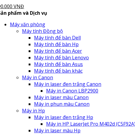
90.000 VNĐ
Sản phẩm và Dịch vụ
Máy văn phòng
Máy tính Đồng bộ
Máy tính để bàn Dell
Máy tính để bàn Hp
Máy tính để bàn Acer
Máy tính để bàn Lenovo
Máy tính để bàn Asus
Máy tính để bàn khác
Máy in Canon
Máy in laser đen trắng Canon
Máy in Canon LBP2900
Máy in laser màu Canon
Máy in phun màu Canon
Máy in Hp
Máy in laser đen trắng Hp
Máy in HP LaserJet Pro M402d (C5F92A
Máy in laser màu Hp