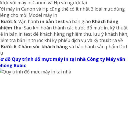
được với máy in Canon và Hp và ngược lại
Với máy in Canon và Hp cũng thế có ít nhất 3 loại mực dùng
riêng cho mỗi Model máy in
-
Bước 5
: Vận hành
in bản test
và bàn giao
Khách hàng
nhiệm thu:
Sau khi hoàn thành các bước đổ mực in, kỹ thuật
sẽ in bản in test để khách hàng nghiệm thu, lưu ý khách hàn
kiểm tra bản in trước khi ký phiếu dịch vụ và kỹ thuật ra về
-
Bước 6
:
Chăm sóc khách hàng
và bảo hành sản phẩm Dịc
vụ
Sơ đồ Quy trình đổ mực máy in tại nhà Công ty Máy văn
phòng Rubic