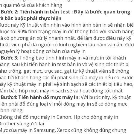
in qua mô tả của khách hàng
-
Bước 2: Tiến hành in bản test :
Đây là bước quan trọng
và bắt buộc phải thực hiện
Bước này Kỹ thuật viên nhìn vào hình ảnh bản in sẽ nhận biế
được tới 90% tình trạng máy in để thông báo với khách hàng
và có phương án xử lý nhanh nhất, để làm được điều này kỹ
thuật viên phải là người có kinh nghiệm lâu năm và nắm đượ
nguyên lý hoạt động cơ bản của máy in.
-
Bước 3
: Thông báo tình hình máy in và mực in tới khách
hàng: sau khi tiến hành in test bản in và vệ sinh các thiết bị
như trống, gạt mực, trục sạc, gạt từ kỹ thuật viên sẽ thông
báo tới khách hàng các lỗi phát sinh của máy in nếu có. Bước
này kỹ thuật máy in phải vệ sinh sạch sẽ các thiết bị tiêu hao,
đảm bảo hộp mực máy in sạch sẽ và hoạt động tốt nhất
-
Bước4:
Tiến hành đổ mực máy in:
Với bước này, kỹ thuật
viên phải đổ đúng loại vì mỗi dòng máy in sẽ có dòng mực
dành riêng,
Không thể đổ mực máy in Canon, Hp cho dòng máy in
Brother và ngược lại
Mực của máy in Samsung, Xerox cũng không dùng chung