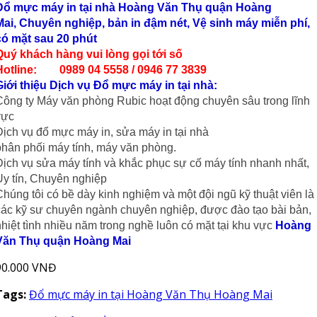
Đổ mực máy in tại nhà
Hoàng Văn Thụ
quận Hoàng
Mai,
Chuyên nghiệp, bản in đậm nét, Vệ sinh máy miễn phí,
có mặt sau 20 phút
Quý khách hàng vui lòng gọi tới số
Hotline: 0989 04 5558 / 0946 77 3839
Giới thiệu Dịch vụ Đổ mực máy in tại nhà:
Công ty Máy văn phòng Rubic hoạt động chuyên sâu trong lĩnh
vực
Dịch vụ đổ mực máy in, sửa máy in tại nhà
phân phối máy tính, máy văn phòng.
Dịch vụ sửa máy tính và khắc phục sự cố máy tính nhanh nhất,
Uy tín, Chuyên nghiệp
Chúng tôi có bề dày kinh nghiệm và một đội ngũ kỹ thuật viên là
các kỹ sư chuyên ngành chuyên nghiệp, được đào tạo bài bản,
nhiệt tình nhiều năm trong nghề luôn có mặt tại khu vực
Hoàng
Văn Thụ quận Hoàng Mai
90.000 VNĐ
Tags:
Đổ mực máy in tại Hoàng Văn Thụ Hoàng Mai