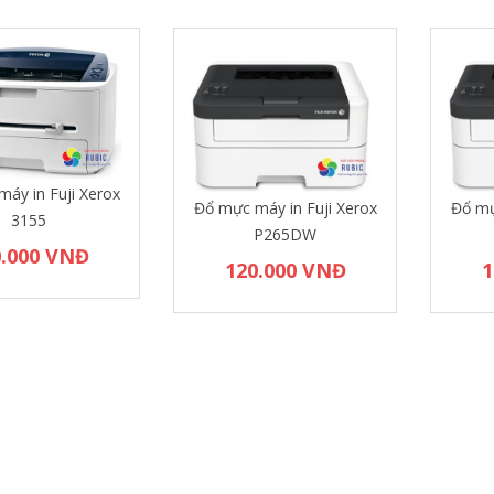
áy in Fuji Xerox
Đổ mực máy in Fuji Xerox
Đổ mự
3155
P265DW
0.000 VNĐ
120.000 VNĐ
1