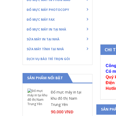
ĐỔ MỰC MÁY PHOTOCOPY
ĐỔ MỰC MÁY FAX
ĐỔ MỰC MÁY IN TẠI NHÀ
SỬA MÁY IN TẠI NHÀ
SỬA MÁY TÍNH TẠI NHÀ
CHI 
DỊCH VỤ BẢO TRÌ TRỌN GÓI
Công
Có mặ
Quý 
SẢN PHẨM NỔI BẬT
Điện
Hotl
Đổ mực máy in tại
khu đô thị Nam
Trung Yên
SẢN PH
90.000 VNĐ