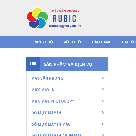
TRANG CHỦ
GIỚI THIỆU
BẢO HÀNH
TIN TỨ
SẢN PHẨM VÀ DỊCH VỤ
MÁY VĂN PHÒNG
MỰC MÁY IN
MỰC MÁY PHOTOCOPY
ĐỔ MỰC MÁY IN
ĐỔ MỰC MÁY IN MÀU
ĐỔ MỰC MÁY IN PHUN MÀU