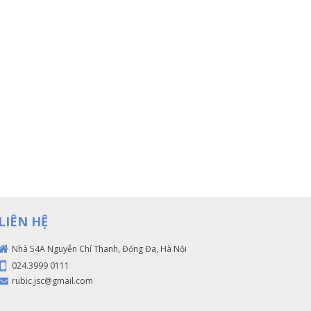
LIÊN HỆ
Nhà 54A Nguyễn Chí Thanh, Đống Đa, Hà Nội
024.3999 0111
rubic.jsc@gmail.com