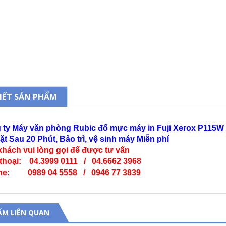
TIẾT SẢN PHẨM
 ty Máy văn phòng Rubic đổ mực máy in Fuji Xerox P115W
t Sau 20 Phút, Bảo trì, vệ sinh máy Miễn phí
khách vui lòng gọi để được tư vấn
 thoại: 04.3999 0111 / 04.6662 3968
ine: 0989 04 5558 / 0946 77 3839
ẨM LIÊN QUAN