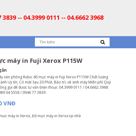
7 3839 -- 04.3999 0111 -- 04.6662 3968
c máy in Fuji Xerox P115W
gắn
áy văn phòng Rubic đổ mực máy in Fuji Xerox P115W Chất lượng
ành Uy tín, Có mặt Sau 20 Phút, Bảo trì, vệ sinh máy Miễn phí Quý
lòng gọi để được tư vấn Điện thoại: 04.3999 0111 / 04.6662 3968
989 04 5558 / 0946 77 3839
00 VNĐ
mực máy in Xerox
,
Đổ mực máy in Xerox tại nhà