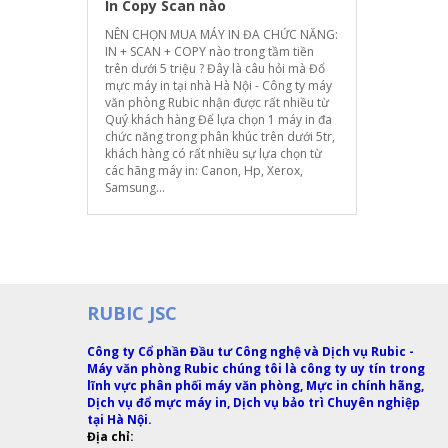
In Copy Scan nào
NÊN CHỌN MUA MÁY IN ĐA CHỨC NĂNG:
IN + SCAN + COPY nào trong tầm tiền
trên dưới 5 triệu ? Đây là câu hỏi mà Đổ
mực máy in tại nhà Hà Nội - Công ty máy
văn phòng Rubic nhận được rất nhiều từ
Quý khách hàng Để lựa chọn 1 máy in đa
chức năng trong phân khúc trên dưới 5tr,
khách hàng có rất nhiều sự lựa chọn từ
các hãng máy in: Canon, Hp, Xerox,
Samsung...
RUBIC JSC
Công ty Cổ phần Đầu tư Công nghệ và Dịch vụ Rubic -
Máy văn phòng Rubic chúng tôi là công ty uy tín trong
lĩnh vực phân phối máy văn phòng, Mực in chính hãng,
Dịch vụ đổ mực máy in, Dịch vụ bảo trì Chuyên nghiệp
tại Hà Nội.
Địa chỉ: