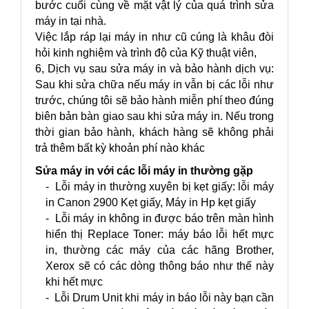
bước cuối cùng về mặt vật lý của quá trình sửa
máy in tại nhà.
Việc lắp ráp lại máy in như cũ cúng là khâu đòi
hỏi kinh nghiệm và trình độ của Kỹ thuật viên,
6, Dịch vụ sau sửa máy in và bảo hành dịch vụ:
Sau khi sửa chữa nếu máy in vẫn bị các lỗi như
trước, chúng tôi sẽ bảo hành miễn phí theo đúng
biên bản bàn giao sau khi sửa máy in. Nếu trong
thời gian bảo hành, khách hàng sẽ không phải
trả thêm bất kỳ khoản phí nào khác
Sửa máy in với các lỗi máy in thường gặp
- Lỗi máy in thường xuyên bị kẹt giấy: lỗi máy
in Canon 2900 Kẹt giấy, Máy in Hp kẹt giấy
- Lỗi máy in không in được báo trên màn hình
hiển thị Replace Toner: máy báo lỗi hết mực
in, thường các máy của các hãng Brother,
Xerox sẽ có các dòng thông báo như thế này
khi hết mực
- Lỗi Drum Unit khi máy in báo lỗi này bạn cần