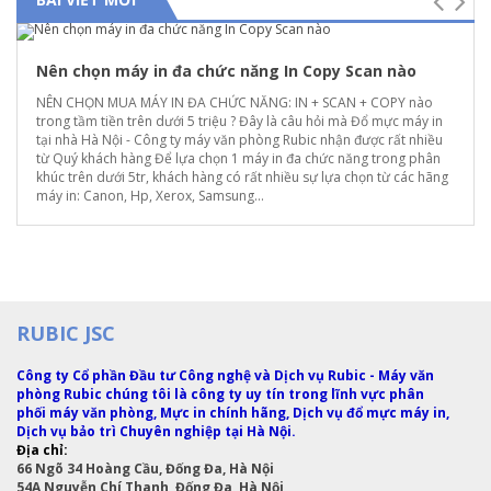
Nên chọn máy in đa chức năng In Copy Scan nào
NÊN CHỌN MUA MÁY IN ĐA CHỨC NĂNG: IN + SCAN + COPY nào
Sửa máy in tại Bạch Đằng Hai Bà Trưng
trong tầm tiền trên dưới 5 triệu ? Đây là câu hỏi mà Đổ mực máy in
80.000 VNĐ
tại nhà Hà Nội - Công ty máy văn phòng Rubic nhận được rất nhiều
từ Quý khách hàng Để lựa chọn 1 máy in đa chức năng trong phân
khúc trên dưới 5tr, khách hàng có rất nhiều sự lựa chọn từ các hãng
máy in: Canon, Hp, Xerox, Samsung...
RUBIC JSC
Công ty Cổ phần Đầu tư Công nghệ và Dịch vụ Rubic - Máy văn
phòng Rubic chúng tôi là công ty uy tín trong lĩnh vực phân
phối máy văn phòng, Mực in chính hãng, Dịch vụ đổ mực máy in,
Dịch vụ bảo trì Chuyên nghiệp tại Hà Nội.
Địa chỉ:
Sửa máy in tại đường Trần Khát Chân Hai Bà Trưng
66 Ngõ 34 Hoàng Cầu, Đống Đa, Hà Nội
80.000 VNĐ
54A Nguyễn Chí Thanh, Đống Đa, Hà Nội