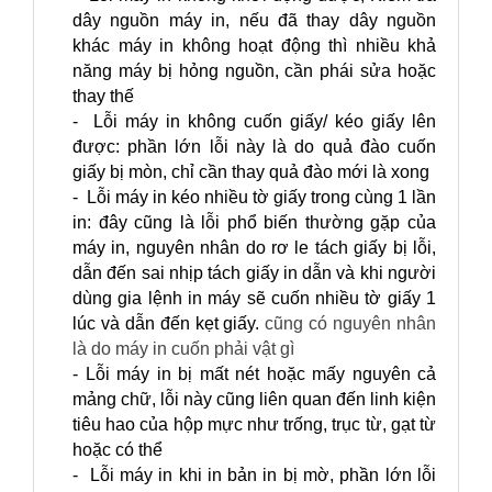
dây nguồn máy in, nếu đã thay dây nguồn
khác máy in không hoạt động thì nhiều khả
năng máy bị hỏng nguồn, cần phái sửa hoặc
thay thế
- Lỗi máy in không cuốn giấy/ kéo giấy lên
được: phần lớn lỗi này là do quả đào cuốn
giấy bị mòn, chỉ cần thay quả đào mới là xong
- Lỗi máy in kéo nhiều tờ giấy trong cùng 1 lần
in: đây cũng là lỗi phổ biến thường gặp của
máy in, nguyên nhân do rơ le tách giấy bị lỗi,
dẫn đến sai nhịp tách giấy in dẫn và khi người
dùng gia lệnh in máy sẽ cuốn nhiều tờ giấy 1
lúc và dẫn đến kẹt giấy.
cũng có nguyên nhân
là do máy in cuốn phải vật gì
- Lỗi máy in bị mất nét hoặc mấy nguyên cả
mảng chữ, lỗi này cũng liên quan đến linh kiện
tiêu hao của hộp mực như trống, trục từ, gạt từ
hoặc có thể
- Lỗi máy in khi in bản in bị mờ, phần lớn lỗi