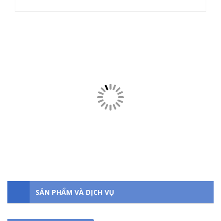
SẢN PHẨM LIÊN QUAN
Sửa máy in tại khu đô thị Times City
80.000 VNĐ
SẢN PHẨM VÀ DỊCH VỤ