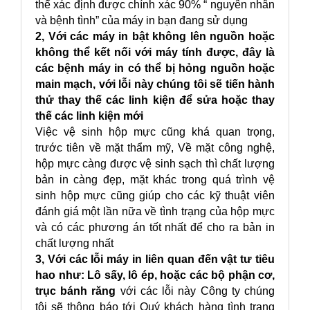
thể xác định được chính xác 90% “ nguyên nhân
và bệnh tình” của máy in bạn đang sử dụng
2, Với các máy in bật không lên nguồn hoặc
không thể kết nối với máy tính được, đây là
các bệnh máy in có thể bị hỏng nguồn hoặc
main mạch, với lỗi này chúng tôi sẽ tiến hành
thử thay thế các linh kiện để sửa hoặc thay
thế các linh kiện mới
Việc vệ sinh hộp mực cũng khá quan trọng,
trước tiên về mặt thẩm mỹ, Về mặt công nghệ,
hộp mực càng được vệ sinh sạch thì chất lượng
bản in càng đẹp, mặt khác trong quá trình vệ
sinh hộp mực cũng giúp cho các kỹ thuật viên
đánh giá một lần nữa về tình trạng của hộp mực
và có các phương án tốt nhất để cho ra bản in
chất lượng nhất
3, Với các lỗi máy in liên quan đến vật tư tiêu
hao như: Lô sấy, lô ép, hoặc các bộ phận cơ,
trục bánh răng
với các lỗi này Công ty chúng
tôi sẽ thông báo tới Quý khách hàng tình trạng