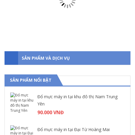
Sửa máy tính tại Xã Đàn
80.000 VNĐ
SẢN PHẨM VÀ DỊCH VỤ
SẢN PHẨM NỔI BẬT
Đổ mực máy in tại khu đô thị Nam Trung
Yên
90.000 VNĐ
Sửa máy tính đường Võ Văn Dũng
Đổ mực máy in tại Đại Từ Hoàng Mai