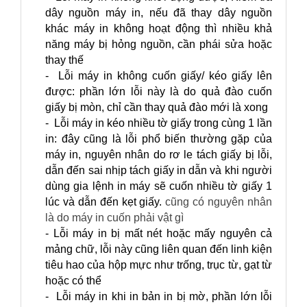
dây nguồn máy in, nếu đã thay dây nguồn
khác máy in không hoạt động thì nhiều khả
năng máy bị hỏng nguồn, cần phái sửa hoặc
thay thế
- Lỗi máy in không cuốn giấy/ kéo giấy lên
được: phần lớn lỗi này là do quả đào cuốn
giấy bị mòn, chỉ cần thay quả đào mới là xong
- Lỗi máy in kéo nhiều tờ giấy trong cùng 1 lần
in: đây cũng là lỗi phổ biến thường gặp của
máy in, nguyên nhân do rơ le tách giấy bị lỗi,
dẫn đến sai nhịp tách giấy in dẫn và khi người
dùng gia lệnh in máy sẽ cuốn nhiều tờ giấy 1
lúc và dẫn đến kẹt giấy.
cũng có nguyên nhân
là do máy in cuốn phải vật gì
- Lỗi máy in bị mất nét hoặc mấy nguyên cả
mảng chữ, lỗi này cũng liên quan đến linh kiện
tiêu hao của hộp mực như trống, trục từ, gạt từ
hoặc có thể
- Lỗi máy in khi in bản in bị mờ, phần lớn lỗi