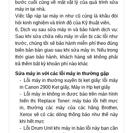
bước cuối cùng về mặt vật lý của quá trình sửa
máy in tại nhà.
Việc lắp ráp lại máy in như cũ cúng là khâu đòi
hỏi kinh nghiệm và trình độ của Kỹ thuật viên,
6, Dịch vụ sau sửa máy in và bảo hành dịch vụ:
Sau khi sửa chữa nếu máy in vẫn bị các lỗi như
trước, chúng tôi sẽ bảo hành miễn phí theo đúng
biên bản bàn giao sau khi sửa máy in. Nếu trong
thời gian bảo hành, khách hàng sẽ không phải
trả thêm bất kỳ khoản phí nào khác
Sửa máy in với các lỗi máy in thường gặp
- Lỗi máy in thường xuyên bị kẹt giấy: lỗi máy
in Canon 2900 Kẹt giấy, Máy in Hp kẹt giấy
- Lỗi máy in không in được báo trên màn hình
hiển thị Replace Toner: máy báo lỗi hết mực
in, thường các máy của các hãng Brother,
Xerox sẽ có các dòng thông báo như thế này
khi hết mực
- Lỗi Drum Unit khi máy in báo lỗi này bạn cần