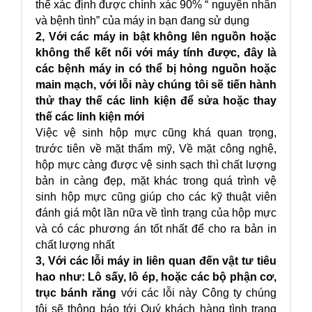
thể xác định được chính xác 90% “ nguyên nhân
và bệnh tình” của máy in bạn đang sử dụng
2, Với các máy in bật không lên nguồn hoặc
không thể kết nối với máy tính được, đây là
các bệnh máy in có thể bị hỏng nguồn hoặc
main mạch, với lỗi này chúng tôi sẽ tiến hành
thử thay thế các linh kiện để sửa hoặc thay
thế các linh kiện mới
Việc vệ sinh hộp mực cũng khá quan trọng,
trước tiên về mặt thẩm mỹ, Về mặt công nghệ,
hộp mực càng được vệ sinh sạch thì chất lượng
bản in càng đẹp, mặt khác trong quá trình vệ
sinh hộp mực cũng giúp cho các kỹ thuật viên
đánh giá một lần nữa về tình trạng của hộp mực
và có các phương án tốt nhất để cho ra bản in
chất lượng nhất
3, Với các lỗi máy in liên quan đến vật tư tiêu
hao như: Lô sấy, lô ép, hoặc các bộ phận cơ,
trục bánh răng
với các lỗi này Công ty chúng
tôi sẽ thông báo tới Quý khách hàng tình trạng