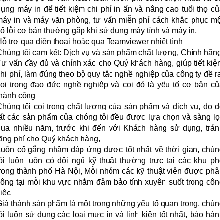
dụng máy in để tiết kiệm chi phí in ấn và nâng cao tuổi thọ củ
máy in và máy văn phòng, tư vấn miễn phí cách khắc phục mộ
số lỗi cơ bản thường gặp khi sử dụng máy tính và máy in,
Hỗ trợ qua điện thoại hoặc qua Teamviewer nhiệt tình
Chúng tôi cam kết: Dịch vụ và sản phẩm chất lượng, Chính hãng
Tư vấn đầy đủ và chính xác cho Quý khách hàng, giúp tiết kiệ
chi phí, làm đúng theo bộ quy tắc nghề nghiệp của công ty đề ra
coi trọng đạo đức nghề nghiệp và coi đó là yếu tố cơ bản củ
thành công
Chúng tôi coi trọng chất lượng của sản phẩm và dịch vụ, do đ
tất các sản phẩm của chóng tôi đều được lựa chọn và sàng lọ
qua nhiều năm, trước khi đến với Khách hàng sử dụng, trán
lãng phí cho Quý khách hàng,
Luôn cố gắng nhầm đáp ứng được tốt nhất về thời gian, chún
tôi luôn luôn có đội ngũ kỹ thuật thường trực tại các khu ph
trong thành phố Hà Nội, Mỗi nhóm các kỹ thuật viên được phâ
công tại mỗi khu vực nhằm đảm bảo tính xuyên suốt trong côn
việc
Giá thành sản phẩm là một trong những yếu tố quan trọng, chún
tôi luôn sử dụng các loại mực in và linh kiện tốt nhất, bảo hàn