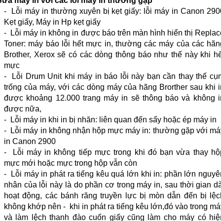
Sửa máy in với các lỗi máy in thường gặp
- Lỗi máy in thường xuyên bị kẹt giấy: lỗi máy in Canon 290
Kẹt giấy, Máy in Hp kẹt giấy
- Lỗi máy in không in được báo trên màn hình hiển thị Replac
Toner: máy báo lỗi hết mực in, thường các máy của các hãn
Brother, Xerox sẽ có các dòng thông báo như thế này khi hế
mực
- Lỗi Drum Unit khi máy in báo lỗi này bạn cần thay thế cụ
trống của máy, với các dòng máy của hãng Brorther sau khi i
được khoảng 12.000 trang máy in sẽ thông báo và không i
được nữa,
- Lỗi máy in khi in bị nhăn: liên quan đến sấy hoặc ép máy in
- Lỗi máy in không nhận hộp mực máy in: thường gặp với má
in Canon 2900
- Lỗi máy in không tiếp mực trong khi đó bạn vừa thay hộ
mực mới hoặc mực trong hộp vẫn còn
- Lỗi máy in phát ra tiếng kêu quá lớn khi in: phần lớn nguyê
nhân của lỗi này là do phần cơ trong máy in, sau thời gian dà
hoạt động, các bánh răng truyền lực bị mòn dẫn đến bị lệc
không khớp nên - khi in phát ra tiếng kêu lớn,đó vào trong má
và làm lệch thanh đào cuốn giấy cũng làm cho máy có hiệ