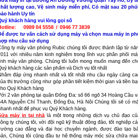
Sửa máy in tại đường An Dương Vương quận Tây Hồ, Uy tí
chất lượng cao, Vệ sinh máy miễn phí, Có mặt sau 20 phút
bảo hành Uy tín
Quý khách hàng vui lòng gọi số
Hotline: 0989 04 5558 / 0946 77 3839
Để được tư vấn cách sử dụng máy và chọn mua máy in ph
hợp nhu cầu sử dụng
Công ty máy văn phòng Rubic chúng tôi được thành lập từ nă
2011 với nhiều năm kinh nghiệm trong lĩnh vực phân phối má
tính máy văn phòng. Chúng tôi luôn mong muốn mang đến ch
Quý khách hàng các sản phẩm và Dịch vụ tốt nhất
Nhằm đáp ứng nhanh nhất và tốt nhất nhu cầu ngày càng ca
của thị trường cũng như góp phần tiết kiệm thời gian và tiền bạ
cho Quý Khách hàng
Với 2 văn phòng tại quận Đống Đa: số 66 ngõ 34 Hoàng Cầu v
54A Nguyễn Chí Thanh, Đống Đa, Hà Nội Chúng tôi sẽ có mặ
nhanh nhất để phục vụ Quý Khách hàng.
Sửa máy in tại nhà
là một trong những dịch vụ chủ đạo củ
công ty chúng tôi, với đội ngũ kỹ thuật đông đảo, tốt nghiệp cá
trường cao đẳng và đại học chuyên ngành, được đào tạo bà
bản, Chúng tôi cũng đầu tư hệ thống máy móc sửa chữa mai