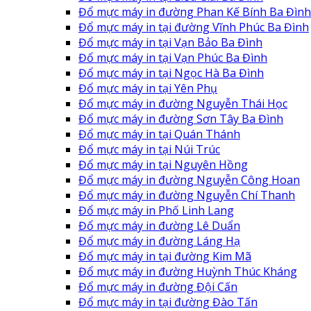
Đổ mực máy in đường Phan Kế Bính Ba Đình
Đổ mực máy in tại đường Vĩnh Phúc Ba Đình
Đổ mực máy in tại Vạn Bảo Ba Đình
Đổ mực máy in tại Vạn Phúc Ba Đình
Đổ mực máy in tại Ngọc Hà Ba Đình
Đổ mực máy in tại Yên Phụ
Đổ mực máy in đường Nguyễn Thái Học
Đổ mực máy in đường Sơn Tây Ba Đình
Đổ mực máy in tại Quán Thánh
Đổ mực máy in tại Núi Trúc
Đổ mực máy in tại Nguyên Hồng
Đổ mực máy in đường Nguyễn Công Hoan
Đổ mực máy in đường Nguyễn Chí Thanh
Đổ mực máy in Phố Linh Lang
Đổ mực máy in đường Lê Duẩn
Đổ mực máy in đường Láng Hạ
Đổ mực máy in tại đường Kim Mã
Đổ mực máy in đường Huỳnh Thúc Kháng
Đổ mực máy in đường Đội Cấn
Đổ mực máy in tại đường Đào Tấn