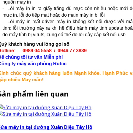
nguồn máy in
- Lỗi máy in in ra giấy trắng dù mực còn nhiều hoặc mới đ
mực in, lỗi do tiếp mát hoặc do main máy in bị lỗi
- Lỗi máy in mất driver, máy in không kết nối được với má
tính: lỗi thường xảy ra khi hệ điều hành máy tính update hoặ
do máy tính bị viruts, cũng có thể do lỗi dây cáp kết nối usb
Quý khách hàng vui lòng gọi số
Hotline: 0989 04 5558 / 0946 77 3839
Để chúng tôi tư vấn Miễn phí
Công ty máy văn phòng Rubic
Kính chúc quý khách hàng luôn Mạnh khỏe, Hạnh Phúc v
gặp nhiều May mắn!
Sản phẩm liên quan
Sửa máy in tại đường Xuân Diệu Tây Hồ