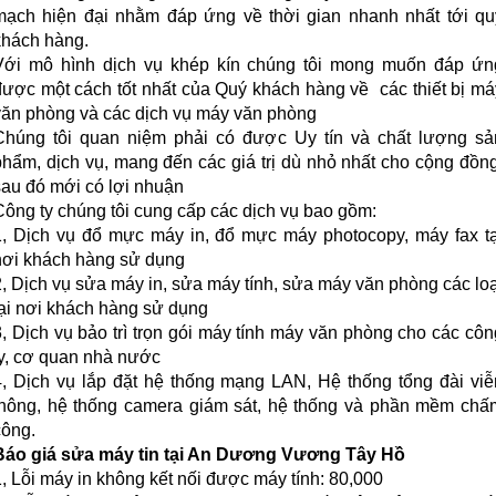
mạch hiện đại nhằm đáp ứng về thời gian nhanh nhất tới qu
khách hàng.
Với mô hình dịch vụ khép kín chúng tôi mong muốn đáp ứn
được một cách tốt nhất của Quý khách hàng về các thiết bị má
văn phòng và các dịch vụ máy văn phòng
Chúng tôi quan niệm phải có được Uy tín và chất lượng sả
phẩm, dịch vụ, mang đến các giá trị dù nhỏ nhất cho cộng đồng
sau đó mới có lợi nhuận
Công ty chúng tôi cung cấp các dịch vụ bao gồm:
1, Dịch vụ đổ mực máy in, đổ mực máy photocopy, máy fax tạ
nơi khách hàng sử dụng
2, Dịch vụ sửa máy in, sửa máy tính, sửa máy văn phòng các loạ
tại nơi khách hàng sử dụng
3, Dịch vụ bảo trì trọn gói máy tính máy văn phòng cho các côn
ty, cơ quan nhà nước
4, Dịch vụ lắp đặt hệ thống mạng LAN, Hệ thống tổng đài viễ
thông, hệ thống camera giám sát, hệ thống và phần mềm chấ
công.
Báo giá sửa máy tin tại An Dương Vương Tây Hồ
1, Lỗi máy in không kết nối được máy tính: 80,000