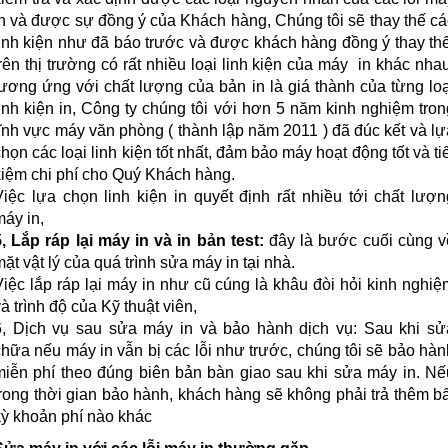
in và được sự đồng ý của Khách hàng, Chúng tôi sẽ thay thế cá
linh kiện như đã báo trước và được khách hàng đồng ý thay thế
trên thị trường có rất nhiều loại linh kiện của máy in khác nhau
tương ứng với chất lượng của bản in là giá thành của từng loạ
linh kiện in, Công ty chúng tôi với hơn 5 năm kinh nghiệm tron
lĩnh vực máy văn phòng ( thành lập năm 2011 ) đã đúc kết và lự
họn các loại linh kiện tốt nhất, đảm bảo máy hoạt động tốt và ti
kiệm chi phí cho Quý Khách hàng.
Việc lựa chọn linh kiện in quyết định rất nhiều tới chất lượn
máy in,
5, Lắp ráp lại máy in và in bản test:
đây là bước cuối cùng v
ặt vật lý của quá trình sửa máy in tại nhà.
Việc lắp ráp lại máy in như cũ cúng là khâu đòi hỏi kinh nghiệ
à trình độ của Kỹ thuật viên,
6, Dịch vụ sau sửa máy in và bảo hành dịch vụ: Sau khi sử
chữa nếu máy in vẫn bị các lỗi như trước, chúng tôi sẽ bảo hàn
miễn phí theo đúng biên bản bàn giao sau khi sửa máy in. Nế
trong thời gian bảo hành, khách hàng sẽ không phải trả thêm bấ
kỳ khoản phí nào khác