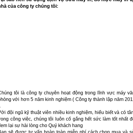
nhà của công ty chúng tôi:
Chúng tôi là công ty chuyên hoạt động trong lĩnh vực máy vă
phòng với hơn 5 năm kinh nghiệm ( Công ty thành lập năm 201
.
Với đội ngũ kỹ thuật viên nhiều kinh nghiệm, hiểu biết và có tâ
trong công việc, chúng tôi luôn cố gắng hết sức làm tốt nhất đ
đem lại sự hài lòng cho Quý khách hang
Bạn sẽ được tư vấn hoàn toàn miễn phí cách chọn mua và s