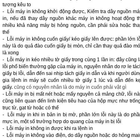
tượng kêu to
- Lỗi máy in không khởi động được, Kiểm tra dây nguồn má
in, nếu đã thay dây nguồn khác máy in không hoạt động th
nhiều khả năng máy bị hỏng nguồn, cần phái sửa hoặc tha
thế
- Lỗi máy in không cuốn giấy/ kéo giấy lên được: phần lớn lỗ
này là do quả đào cuốn giấy bị mòn, chỉ cần thay quả đào mớ
là xong
- Lỗi máy in kéo nhiều tờ giấy trong cùng 1 lần in: đây cũng l
lỗi phổ biến thường gặp của máy in, nguyên nhân do rơ le tác
giấy bị lỗi, dẫn đến sai nhịp tách giấy in dẫn và khi người dù
gia lệnh in máy sẽ cuốn nhiều tờ giấy 1 lúc và dẫn đến kẹ
giấy.
cũng có nguyên nhân là do máy in cuốn phải vật gì
- Lỗi máy in bị mất nét hoặc mấy nguyên cả mảng chữ, lỗi nà
cũng liên quan đến linh kiện tiêu hao của hộp mực như trống
trục từ, gạt từ hoặc có thể
- Lỗi máy in khi in bản in bị mờ, phần lớn lỗi này là do phầ
mực in, một số trường hợp do quang của máy in bị lỗi
- Lỗi máy in không in được khi ra lệnh in
- Lỗi máy in không vào điện, do dây nguồn hoặc do hỏng mai