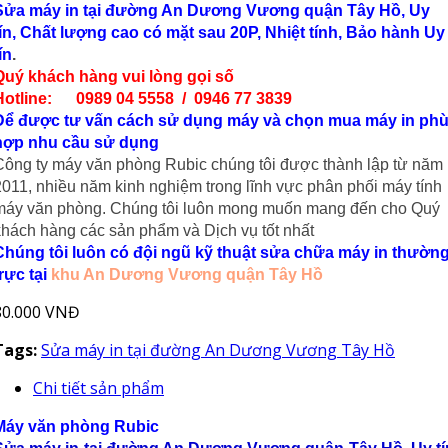
Sửa máy in tại đường An Dương Vương quận Tây Hồ
, Uy
tín, Chất lượng cao có mặt sau 20P, Nhiệt tính, Bảo hành Uy
ín
.
Quý khách hàng vui lòng gọi số
Hotline: 0989 04 5558 / 0946 77 3839
Để được tư vấn cách sử dụng máy và chọn mua máy in ph
hợp nhu cầu sử dụng
Công ty máy văn phòng Rubic chúng tôi được thành lập từ năm
2011, nhiều năm kinh nghiệm trong lĩnh vực phân phối máy tính
máy văn phòng. Chúng tôi luôn mong muốn mang đến cho Quý
khách hàng các sản phẩm và Dịch vụ tốt nhất
Chúng tôi luôn có đội ngũ kỹ thuật sửa chữa máy in thườn
rực tại
khu An Dương Vương quận Tây Hồ
80.000 VNĐ
Tags:
Sửa máy in tại đường An Dương Vương Tây Hồ
Chi tiết sản phẩm
Máy văn phòng Rubic