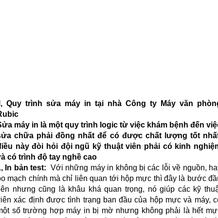
II, Quy trình sửa máy in tại nhà Công ty Máy văn phòn
Rubic
Sửa máy in là một quy trình logic từ việc khám bệnh đến việ
sửa chữa phải đồng nhất để có được chất lượng tốt nhất
điều này đòi hỏi đội ngũ kỹ thuật viên phải có kinh nghiệ
và có trình độ tay nghề cao
1, In bản test:
Với những máy in không bị các lỗi về nguồn, ha
bo mạch chính mà chỉ liên quan tới hộp mực thì đây là bước đầ
tiên nhưng cũng là khâu khá quan trọng, nó giúp các kỹ thuậ
viên xác định được tình trạng ban đầu của hộp mực và máy, c
một số trường hợp máy in bị mờ nhưng không phải là hết mự