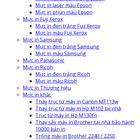
Mực in laser màu Epson
Mực in phun màu Epson
Mực in Fuji Xerox
Mực in đen trắng Fuji Xerox
Mực in màu Fuji Xerox
Mực in Samsung
Mực in đen trắng Samsung
Mực in màu Samsung
Mực in Panasonic
Mực in Ricoh
Mực in đen trắng Ricoh
Mực in màu Ricoh
Mực in Thương hiệu
Mực in khác
Thay trục từ máy in Canon MF113w
Thay trục từ máy in Hp M102 tại nhà
Trục từ máy in Hp M130fn
Thay sấy máy in Brother tại nhà bảo hành
10000 bản in
Trống máy in Brother 2240 / 2250