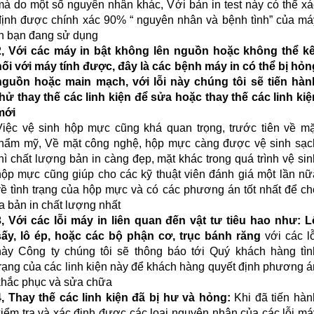
mà do một số nguyên nhân khác, Với bản in test này có thể xá
định được chính xác 90% “ nguyên nhân và bệnh tình” của má
in bạn đang sử dụng
2, Với các máy in bật không lên nguồn hoặc không thể kế
nối với máy tính được, đây là các bệnh máy in có thể bị hỏn
nguồn hoặc main mạch, với lỗi này chúng tôi sẽ tiến hàn
thử thay thế các linh kiện để sửa hoặc thay thế các linh kiệ
mới
Việc vệ sinh hộp mực cũng khá quan trọng, trước tiên về mặ
thẩm mỹ, Về mặt công nghệ, hộp mực càng được vệ sinh sạc
thì chất lượng bản in càng đẹp, mặt khác trong quá trình vệ sin
hộp mực cũng giúp cho các kỹ thuật viên đánh giá một lần nữ
về tình trạng của hộp mực và có các phương án tốt nhất để ch
ra bản in chất lượng nhất
3, Với các lỗi máy in liên quan đến vật tư tiêu hao như: L
sấy, lô ép, hoặc các bộ phận cơ, trục bánh răng
với các lỗ
này Công ty chúng tôi sẽ thông báo tới Quý khách hàng tìn
trạng của các linh kiện này để khách hàng quyết định phương á
khắc phục và sửa chữa
4, Thay thế các linh kiện đã bị hư và hỏng:
Khi đã tiến hàn
kiểm tra và xác định được các loại nguyên nhân của các lỗi má