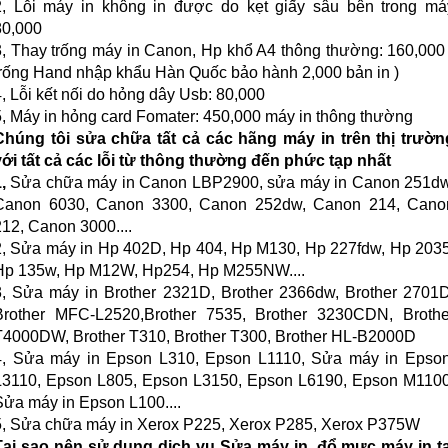
2, Lỗi máy in không in được do kẹt giấy sâu bên trong má
80,000
3, Thay trống máy in Canon, Hp khổ A4 thông thường: 160,000 
trống Hand nhập khẩu Hàn Quốc bảo hành 2,000 bản in )
4, Lỗi kết nối do hỏng dây Usb: 80,000
5, Máy in hỏng card Fomater: 450,000 máy in thông thường
Chúng tôi sửa chữa tất cả các hãng máy in trên thị trườn
với tất cả các lỗi từ thông thường đến phức tạp nhất
,
Sửa chữa máy in Canon LBP2900, sửa máy in Canon 251dw
Canon 6030, Canon 3300, Canon 252dw, Canon 214, Cano
212, Canon 3000....
2, Sửa máy in Hp 402D, Hp 404, Hp M130, Hp 227fdw, Hp 2035
Hp 135w, Hp M12W, Hp254, Hp M255NW....
3, Sửa máy in Brother 2321D, Brother 2366dw, Brother 2701D
Brother MFC-L2520,Brother 7535, Brother 3230CDN, Brothe
T4000DW, Brother T310, Brother T300, Brother HL-B2000D
4, Sửa máy in Epson L310, Epson L1110, Sửa máy in Epso
L3110, Epson L805, Epson L3150, Epson L6190, Epson M1100
Sửa máy in Epson L100....
5, Sửa chữa máy in Xerox P225, Xerox P285, Xerox P375W
Tại sao nên sử dụng dịch vụ Sửa máy in, đổ mực máy in tạ