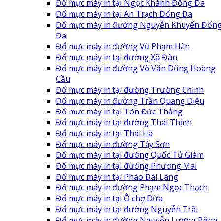
Đổ mực máy in tại Ngọc Khánh Đống Đa
Đổ mực máy in tại An Trạch Đống Đa
Đổ mực máy in đường Nguyễn Khuyến Đốn
Đa
Đổ mực máy in đường Vũ Phạm Hàn
Đổ mực máy in tại đường Xã Đàn
Đổ mực máy in đường Võ Văn Dũng Hoàng
Cầu
Đổ mực máy in tại đường Trường Chinh
Đổ mực máy in đường Trần Quang Diệu
Đổ mưc máy in tại Tôn Đức Thắng
Đổ mực máy in tại đường Thái Thịnh
Đổ mực máy in tại Thái Hà
Đổ mực máy in đường Tây Sơn
Đổ mực máy in tại đường Quốc Tử Giám
Đổ mực máy in tại đường Phương Mai
Đổ mực máy in tại Pháo Đài Láng
Đổ mực máy in đường Phạm Ngọc Thạch
Đổ mực máy in tại Ô chợ Dừa
Đổ mực máy in tại đường Nguyễn Trãi
Đổ mực máy in đường Nguyễn Lương Bằng