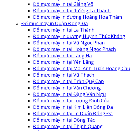
Đổ mực máy in tại Giảng Võ
Đổ mực máy in tại đường La Thành
Đổ mực máy in đường Hoàng Hoa Thám
Đổ mực máy in Quận Đống Đa
Đổ mực máy in tại La Thành
Đổ mực máy in đường Huỳnh Thúc Kháng
Đổ mực máy in tại Vũ Ngọc Phan
Đổ mực máy in tại Hoàng Ngọc Phách
Đổ mực máy in tại Láng Hạ
Đổ mực máy in tại Yên Lãng
Đổ mực máy in tại Mai Anh Tuấn Hoàng Cầu
Đổ mực máy in tại Vũ Thạch
Đổ mực máy in tại Trần Quý Cáp
Đổ mực máy in tại Văn Chương
Đổ mực máy in tại Đặng Văn Ngữ
Đổ mực máy in tại Lương Định Của
Đổ mực máy in tại Kim Liên Đống Đa
Đổ mực máy in tại Lê Duẩn Đống Đa
Đổ mực máy in tại Đông Tác
Đổ mực máy in tại Thịnh Quang