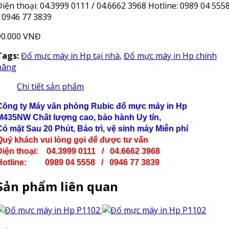
Điện thoại: 04.3999 0111 / 04.6662 3968 Hotline: 0989 04 555
/ 0946 77 3839
90.000 VNĐ
Tags:
Đổ mực máy in Hp tại nhà
,
Đổ mực máy in Hp chính
hãng
Chi tiết sản phẩm
Công ty Máy văn phòng Rubic đổ mực máy in Hp
M435NW
Chất lượng cao, bảo hành Uy tín,
Có mặt Sau 20 Phút, Bảo trì, vệ sinh máy Miễn phí
Quý khách vui lòng gọi để được tư vấn
Điện thoại: 04.3999 0111 / 04.6662 3968
Hotline: 0989 04 5558 / 0946 77 3839
Sản phẩm liên quan