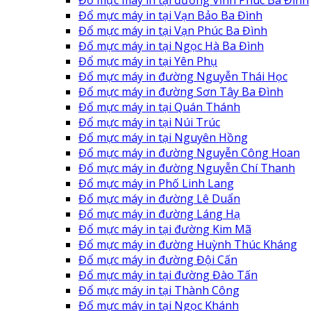
Đổ mực máy in tại Vạn Bảo Ba Đình
Đổ mực máy in tại Vạn Phúc Ba Đình
Đổ mực máy in tại Ngọc Hà Ba Đình
Đổ mực máy in tại Yên Phụ
Đổ mực máy in đường Nguyễn Thái Học
Đổ mực máy in đường Sơn Tây Ba Đình
Đổ mực máy in tại Quán Thánh
Đổ mực máy in tại Núi Trúc
Đổ mực máy in tại Nguyên Hồng
Đổ mực máy in đường Nguyễn Công Hoan
Đổ mực máy in đường Nguyễn Chí Thanh
Đổ mực máy in Phố Linh Lang
Đổ mực máy in đường Lê Duẩn
Đổ mực máy in đường Láng Hạ
Đổ mực máy in tại đường Kim Mã
Đổ mực máy in đường Huỳnh Thúc Kháng
Đổ mực máy in đường Đội Cấn
Đổ mực máy in tại đường Đào Tấn
Đổ mực máy in tại Thành Công
Đổ mực máy in tại Ngọc Khánh