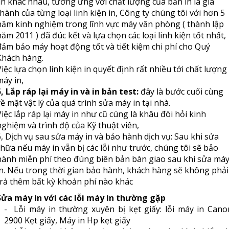
in khác nhau, tương ứng với chất lượng của bản in là giá
thành của từng loại linh kiện in, Công ty chúng tôi với hơn 5
năm kinh nghiệm trong lĩnh vực máy văn phòng ( thành lập
năm 2011 ) đã đúc kết và lựa chọn các loại linh kiện tốt nhất,
đảm bảo máy hoạt động tốt và tiết kiệm chi phí cho Quý
Khách hàng.
Việc lựa chọn linh kiện in quyết định rất nhiều tới chất lượng
máy in,
5, Lắp ráp lại máy in và in bản test:
đây là bước cuối cùng
về mặt vật lý của quá trình sửa máy in tại nhà.
Việc lắp ráp lại máy in như cũ cúng là khâu đòi hỏi kinh
nghiệm và trình độ của Kỹ thuật viên,
6, Dịch vụ sau sửa máy in và bảo hành dịch vụ: Sau khi sửa
chữa nếu máy in vẫn bị các lỗi như trước, chúng tôi sẽ bảo
hành miễn phí theo đúng biên bản bàn giao sau khi sửa má
in. Nếu trong thời gian bảo hành, khách hàng sẽ không phải
trả thêm bất kỳ khoản phí nào khác
Sửa máy in với các lỗi máy in thường gặp
- Lỗi máy in thường xuyên bị kẹt giấy: lỗi máy in Cano
2900 Kẹt giấy, Máy in Hp kẹt giấy