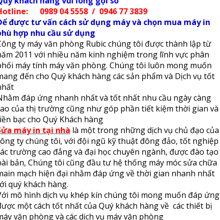
Quý khách hàng vui lòng gọi số
Hotline: 0989 04 5558 / 0946 77 3839
Để được tư vấn cách sử dụng máy và chọn mua máy in
phù hợp nhu cầu sử dụng
Công ty máy văn phòng Rubic chúng tôi được thành lập từ
năm 2011 với nhiều năm kinh nghiệm trong lĩnh vực phân
phối máy tính máy văn phòng. Chúng tôi luôn mong muốn
mang đến cho Quý khách hàng các sản phẩm và Dịch vụ tốt
nhất
Nhằm đáp ứng nhanh nhất và tốt nhất nhu cầu ngày càng
cao của thị trường cũng như góp phần tiết kiệm thời gian và
tiền bạc cho Quý Khách hàng
Sửa máy in tại nhà
là một trong những dịch vụ chủ đạo của
công ty chúng tôi, với đội ngũ kỹ thuật đông đảo, tốt nghiệp
các trường cao đẳng và đại học chuyên ngành, được đào tạo
bài bản, Chúng tôi cũng đầu tư hệ thống máy móc sửa chữa
main mạch hiện đại nhằm đáp ứng về thời gian nhanh nhất
tới quý khách hàng.
Với mô hình dịch vụ khép kín chúng tôi mong muốn đáp ứng
được một cách tốt nhất của Quý khách hàng về các thiết bị
máy văn phòng và các dịch vụ máy văn phòng