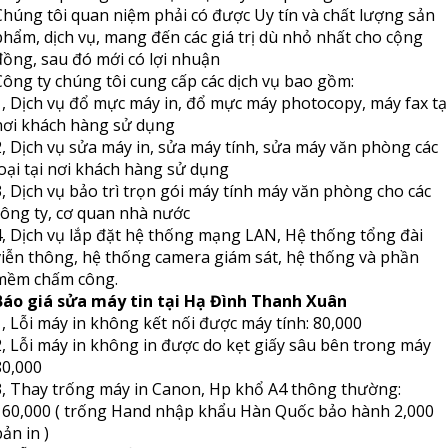
Chúng tôi quan niệm phải có được Uy tín và chất lượng sản
phẩm, dịch vụ, mang đến các giá trị dù nhỏ nhất cho cộng
đồng, sau đó mới có lợi nhuận
Công ty chúng tôi cung cấp các dịch vụ bao gồm:
1, Dịch vụ đổ mực máy in, đổ mực máy photocopy, máy fax tạ
nơi khách hàng sử dụng
2, Dịch vụ sửa máy in, sửa máy tính, sửa máy văn phòng các
loại tại nơi khách hàng sử dụng
3, Dịch vụ bảo trì trọn gói máy tính máy văn phòng cho các
công ty, cơ quan nhà nước
4, Dịch vụ lắp đặt hệ thống mạng LAN, Hệ thống tổng đài
viễn thông, hệ thống camera giám sát, hệ thống và phần
mềm chấm công.
Báo giá sửa máy tin tại Hạ Đình Thanh Xuân
1, Lỗi máy in không kết nối được máy tính: 80,000
2, Lỗi máy in không in được do kẹt giấy sâu bên trong máy
80,000
3, Thay trống máy in Canon, Hp khổ A4 thông thường:
160,000 ( trống Hand nhập khẩu Hàn Quốc bảo hành 2,000
ản in )