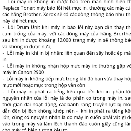
- Lỗi máy in không in được báo trên màn hình hiển th
Replace Toner: máy báo lỗi hết mực in, thường các máy củ
các hãng Brother, Xerox sẽ có các dòng thông báo như th
này khi hết mực
- Lỗi Drum Unit khi máy in báo lỗi này bạn cần thay th
cụm trống của máy, với các dòng máy của hãng Brorthe
sau khi in được khoảng 12.000 trang máy in sẽ thông bá
và không in được nữa,
- Lỗi máy in khi in bị nhăn: liên quan đến sấy hoặc ép má
in
- Lỗi máy in không nhận hộp mực máy in: thường gặp vớ
máy in Canon 2900
- Lỗi máy in không tiếp mực trong khi đó bạn vừa thay hộ
mực mới hoặc mực trong hộp vẫn còn
- Lỗi máy in phát ra tiếng kêu quá lớn khi in: phần lớ
nguyên nhân của lỗi này là do phần cơ trong máy in, sa
thời gian dài hoạt động, các bánh răng truyền lực bị mò
dẫn đến bị lệch không khớp nên - khi in phát ra tiếng kê
lớn, cũng có nguyên nhân là do máy in cuốn phải vật gì đ
vào trong máy và làm lệch thanh đào cuốn giấy cũng là
cho máy có hiện tượng kêu to