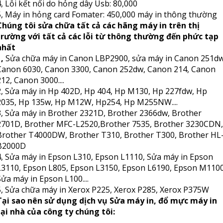
4, Lỗi kết nối do hỏng dây Usb: 80,000
5, Máy in hỏng card Fomater: 450,000 máy in thông thường
Chúng tôi sửa chữa tất cả các hãng máy in trên thị
trường với tất cả các lỗi từ thông thường đến phức tạp
nhất
,
Sửa chữa máy in Canon LBP2900, sửa máy in Canon 251dw
Canon 6030, Canon 3300, Canon 252dw, Canon 214, Canon
212, Canon 3000....
2, Sửa máy in Hp 402D, Hp 404, Hp M130, Hp 227fdw, Hp
2035, Hp 135w, Hp M12W, Hp254, Hp M255NW....
3, Sửa máy in Brother 2321D, Brother 2366dw, Brother
2701D, Brother MFC-L2520,Brother 7535, Brother 3230CDN,
Brother T4000DW, Brother T310, Brother T300, Brother HL
B2000D
4, Sửa máy in Epson L310, Epson L1110, Sửa máy in Epson
L3110, Epson L805, Epson L3150, Epson L6190, Epson M1100
Sửa máy in Epson L100....
5, Sửa chữa máy in Xerox P225, Xerox P285, Xerox P375W
Tại sao nên sử dụng dịch vụ Sửa máy in, đổ mực máy in
tại nhà của công ty chúng tôi: