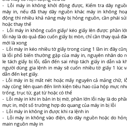
- Lỗi máy in không khởi động được, Kiểm tra dây nguồ
máy in, nếu đã thay dây nguồn khác máy in không hoạ
động thì nhiều khả năng máy bị hỏng nguồn, cần phái sử
hoặc thay thế
- Lỗi máy in không cuốn giấy/ kéo giấy lên được: phần lớ
lỗi này là do quả đào cuốn giấy bị mòn, chỉ cần thay quả đà
mới là xong
- Lỗi máy in kéo nhiều tờ giấy trong cùng 1 lần in: đây cũn
là lỗi phổ biến thường gặp của máy in, nguyên nhân do r
le tách giấy bị lỗi, dẫn đến sai nhịp tách giấy in dẫn và kh
người dùng gia lệnh in máy sẽ cuốn nhiều tờ giấy 1 lúc v
dẫn đến kẹt giấy.
- Lỗi máy in bị mất nét hoặc mấy nguyên cả mảng chữ, lỗ
này cũng liên quan đến linh kiện tiêu hao của hộp mực nh
trống, trục từ, gạt từ hoặc có thể
- Lỗi máy in khi in bản in bị mờ, phần lớn lỗi này là do phầ
mực in, một số trường hợp do quang của máy in bị lỗi
- Lỗi máy in không in được khi ra lệnh in
- Lỗi máy in không vào điện, do dây nguồn hoặc do hỏn
main nguồn máy in