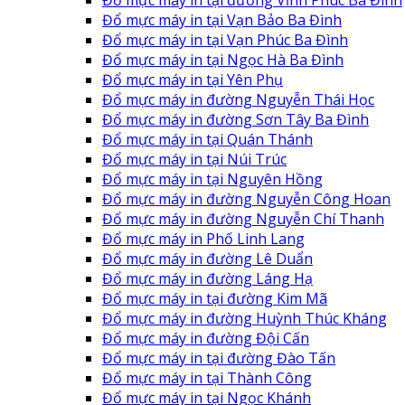
Đổ mực máy in tại Vạn Bảo Ba Đình
Đổ mực máy in tại Vạn Phúc Ba Đình
Đổ mực máy in tại Ngọc Hà Ba Đình
Đổ mực máy in tại Yên Phụ
Đổ mực máy in đường Nguyễn Thái Học
Đổ mực máy in đường Sơn Tây Ba Đình
Đổ mực máy in tại Quán Thánh
Đổ mực máy in tại Núi Trúc
Đổ mực máy in tại Nguyên Hồng
Đổ mực máy in đường Nguyễn Công Hoan
Đổ mực máy in đường Nguyễn Chí Thanh
Đổ mực máy in Phố Linh Lang
Đổ mực máy in đường Lê Duẩn
Đổ mực máy in đường Láng Hạ
Đổ mực máy in tại đường Kim Mã
Đổ mực máy in đường Huỳnh Thúc Kháng
Đổ mực máy in đường Đội Cấn
Đổ mực máy in tại đường Đào Tấn
Đổ mực máy in tại Thành Công
Đổ mực máy in tại Ngọc Khánh