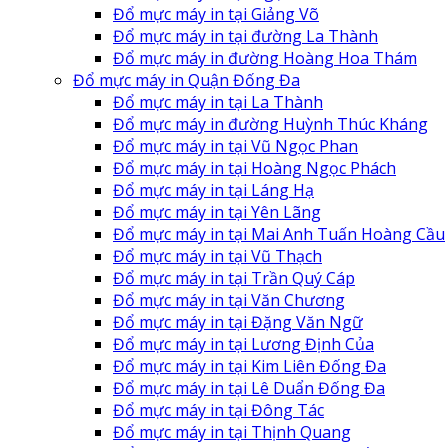
Đổ mực máy in tại Giảng Võ
Đổ mực máy in tại đường La Thành
Đổ mực máy in đường Hoàng Hoa Thám
Đổ mực máy in Quận Đống Đa
Đổ mực máy in tại La Thành
Đổ mực máy in đường Huỳnh Thúc Kháng
Đổ mực máy in tại Vũ Ngọc Phan
Đổ mực máy in tại Hoàng Ngọc Phách
Đổ mực máy in tại Láng Hạ
Đổ mực máy in tại Yên Lãng
Đổ mực máy in tại Mai Anh Tuấn Hoàng Cầu
Đổ mực máy in tại Vũ Thạch
Đổ mực máy in tại Trần Quý Cáp
Đổ mực máy in tại Văn Chương
Đổ mực máy in tại Đặng Văn Ngữ
Đổ mực máy in tại Lương Định Của
Đổ mực máy in tại Kim Liên Đống Đa
Đổ mực máy in tại Lê Duẩn Đống Đa
Đổ mực máy in tại Đông Tác
Đổ mực máy in tại Thịnh Quang