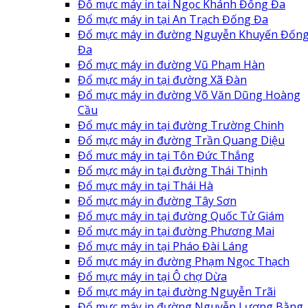
Đổ mực máy in tại Ngọc Khánh Đống Đa
Đổ mực máy in tại An Trạch Đống Đa
Đổ mực máy in đường Nguyễn Khuyến Đốn
Đa
Đổ mực máy in đường Vũ Phạm Hàn
Đổ mực máy in tại đường Xã Đàn
Đổ mực máy in đường Võ Văn Dũng Hoàng
Cầu
Đổ mực máy in tại đường Trường Chinh
Đổ mực máy in đường Trần Quang Diệu
Đổ mưc máy in tại Tôn Đức Thắng
Đổ mực máy in tại đường Thái Thịnh
Đổ mực máy in tại Thái Hà
Đổ mực máy in đường Tây Sơn
Đổ mực máy in tại đường Quốc Tử Giám
Đổ mực máy in tại đường Phương Mai
Đổ mực máy in tại Pháo Đài Láng
Đổ mực máy in đường Phạm Ngọc Thạch
Đổ mực máy in tại Ô chợ Dừa
Đổ mực máy in tại đường Nguyễn Trãi
Đổ mực máy in đường Nguyễn Lương Bằng