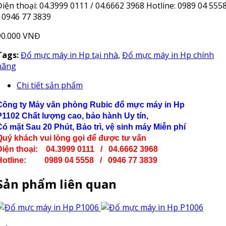
Điện thoại: 04.3999 0111 / 04.6662 3968 Hotline: 0989 04 555
/ 0946 77 3839
90.000 VNĐ
Tags:
Đổ mực máy in Hp tại nhà
,
Đổ mực máy in Hp chính
hãng
Chi tiết sản phẩm
Công ty Máy văn phòng Rubic đổ mực máy in Hp
P1102
Chất lượng cao, bảo hành Uy tín,
Có mặt Sau 20 Phút, Bảo trì, vệ sinh máy Miễn phí
Quý khách vui lòng gọi để được tư vấn
Điện thoại: 04.3999 0111 / 04.6662 3968
Hotline: 0989 04 5558 / 0946 77 3839
Sản phẩm liên quan